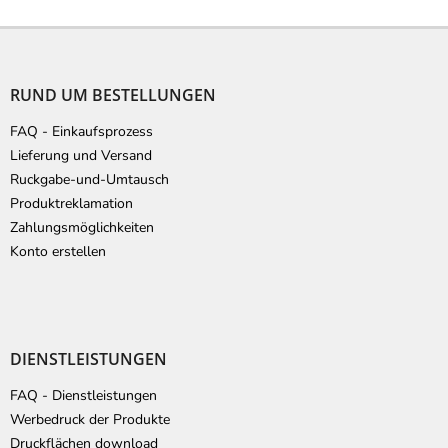
F
u
ß
RUND UM BESTELLUNGEN
z
e
FAQ - Einkaufsprozess
i
Lieferung und Versand
l
Ruckgabe-und-Umtausch
e
Produktreklamation
Zahlungsmöglichkeiten
Konto erstellen
DIENSTLEISTUNGEN
FAQ - Dienstleistungen
Werbedruck der Produkte
Druckflächen download