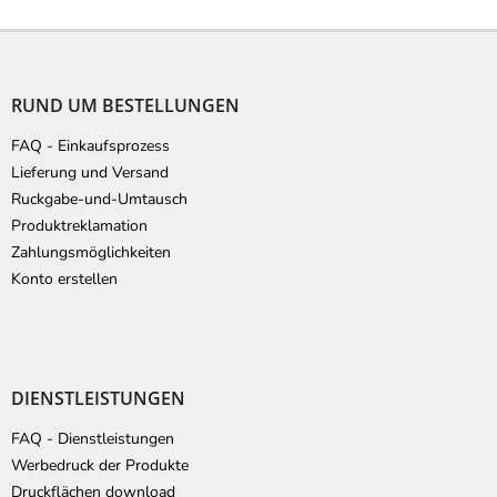
F
u
ß
RUND UM BESTELLUNGEN
z
e
FAQ - Einkaufsprozess
i
Lieferung und Versand
l
Ruckgabe-und-Umtausch
e
Produktreklamation
Zahlungsmöglichkeiten
Konto erstellen
DIENSTLEISTUNGEN
FAQ - Dienstleistungen
Werbedruck der Produkte
Druckflächen download