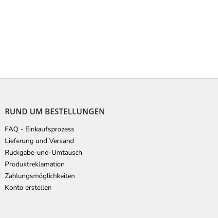
F
u
ß
RUND UM BESTELLUNGEN
z
e
FAQ - Einkaufsprozess
i
Lieferung und Versand
l
Ruckgabe-und-Umtausch
e
Produktreklamation
Zahlungsmöglichkeiten
Konto erstellen