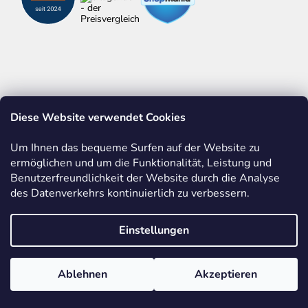
Diese Website verwendet Cookies
ALLES ÜBER ZOLLSTÖCKE
WERBEDRUCK AUF ARTIKELN
Um Ihnen das bequeme Surfen auf der Website zu
ermöglichen und um die Funktionalität, Leistung und
BASTELN MIT HOLZ
EINBLICKE IN UNSERE PRODUKTION
Benutzerfreundlichkeit der Website durch die Analyse
des Datenverkehrs kontinuierlich zu verbessern.
Einstellungen
METRIE
BMI
FABER-CASTELL
Ablehnen
Akzeptieren
FRIEDRICH RICHTER MESSWERKZEUGE