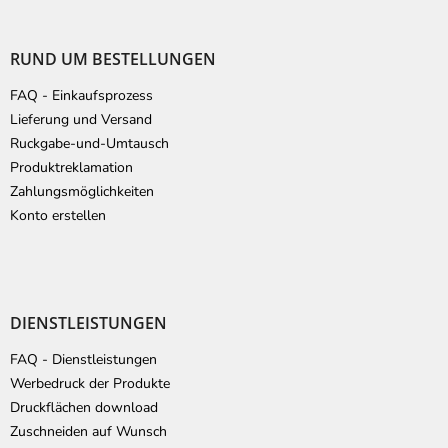
F
u
ß
RUND UM BESTELLUNGEN
z
e
FAQ - Einkaufsprozess
i
Lieferung und Versand
l
Ruckgabe-und-Umtausch
e
Produktreklamation
Zahlungsmöglichkeiten
Konto erstellen
DIENSTLEISTUNGEN
FAQ - Dienstleistungen
Werbedruck der Produkte
Druckflächen download
Zuschneiden auf Wunsch