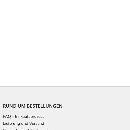
F
u
ß
RUND UM BESTELLUNGEN
z
e
FAQ - Einkaufsprozess
i
Lieferung und Versand
l