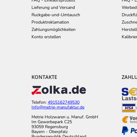
l
FAQ - Einkaufsprozess
FAQ - D
e
Lieferung und Versand
Werbedr
Ruckgabe-und-Umtausch
Druckfl
Produktreklamation
Zuschne
Zahlungsmöglichkeiten
Herstel
Konto erstellen
Kalibri
KONTAKTE
ZAHL
Telefon:
4915162749530
Info@metrie-manufaktur.de
Metrie Holzwaren u. Manuf. GmbH
Im Gewerbepark C25
93059 Regensburg
Bayern - Oberpfalz
Bundesrepublik Deutschland