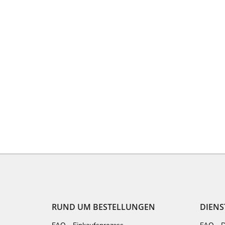
F
u
ß
z
e
RUND UM BESTELLUNGEN
DIENS
i