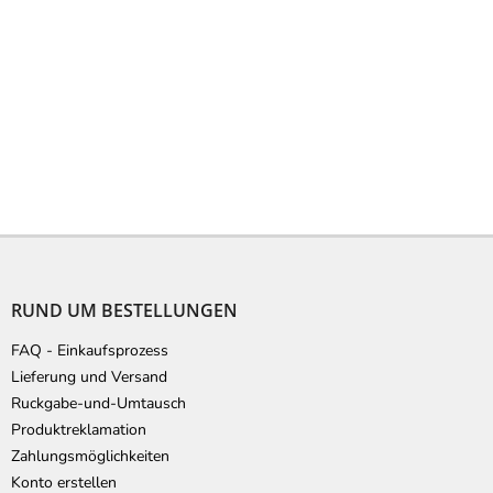
F
u
ß
RUND UM BESTELLUNGEN
z
e
FAQ - Einkaufsprozess
i
Lieferung und Versand
l
Ruckgabe-und-Umtausch
e
Produktreklamation
Zahlungsmöglichkeiten
Konto erstellen