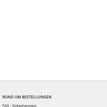
F
u
ß
RUND UM BESTELLUNGEN
z
e
FAQ - Einkaufsprozess