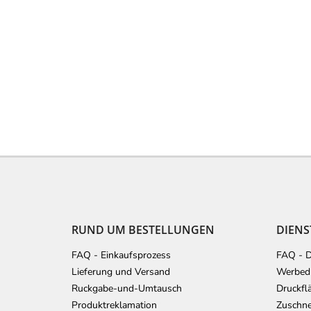
F
u
ß
z
e
RUND UM BESTELLUNGEN
DIENS
i
l
FAQ - Einkaufsprozess
FAQ - D
e
Lieferung und Versand
Werbedr
Ruckgabe-und-Umtausch
Druckfl
Produktreklamation
Zuschne