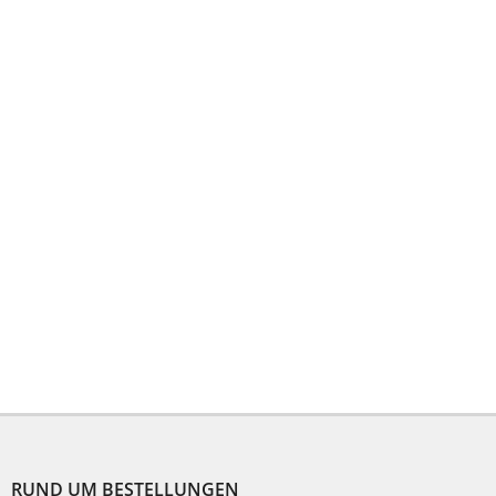
F
u
ß
RUND UM BESTELLUNGEN