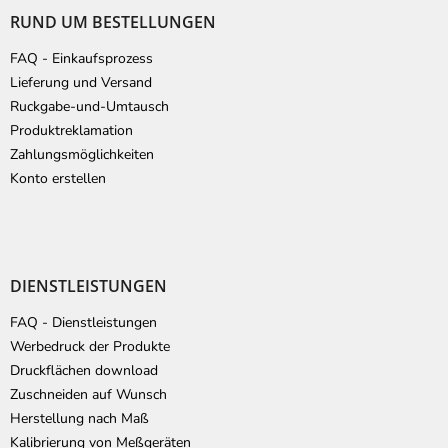
ß
RUND UM BESTELLUNGEN
z
e
FAQ - Einkaufsprozess
i
Lieferung und Versand
l
Ruckgabe-und-Umtausch
e
Produktreklamation
Zahlungsmöglichkeiten
Konto erstellen
DIENSTLEISTUNGEN
FAQ - Dienstleistungen
Werbedruck der Produkte
Druckflächen download
Zuschneiden auf Wunsch
Herstellung nach Maß
Kalibrierung von Meßgeräten