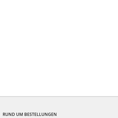
F
u
ß
RUND UM BESTELLUNGEN
z