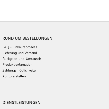
F
u
ß
RUND UM BESTELLUNGEN
z
e
FAQ - Einkaufsprozess
i
Lieferung und Versand
l
Ruckgabe-und-Umtausch
e
Produktreklamation
Zahlungsmöglichkeiten
Konto erstellen
DIENSTLEISTUNGEN