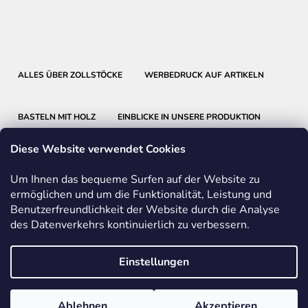
ALLES ÜBER ZOLLSTÖCKE
WERBEDRUCK AUF ARTIKELN
BASTELN MIT HOLZ
EINBLICKE IN UNSERE PRODUKTION
Diese Website verwendet Cookies
Um Ihnen das bequeme Surfen auf der Website zu
ermöglichen und um die Funktionalität, Leistung und
Benutzerfreundlichkeit der Website durch die Analyse
METRIE
BMI
FABER-CASTELL
des Datenverkehrs kontinuierlich zu verbessern.
FRIEDRICH RICHTER MESSWERKZEUGE
Einstellungen
Vom Vertrag zurücktreten
Ablehnen
Akzeptieren