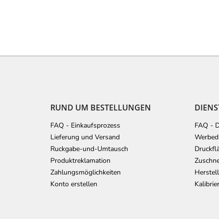
F
u
ß
z
e
RUND UM BESTELLUNGEN
DIENS
i
l
FAQ - Einkaufsprozess
FAQ - D
e
Lieferung und Versand
Werbedr
Ruckgabe-und-Umtausch
Druckfl
Produktreklamation
Zuschne
Zahlungsmöglichkeiten
Herstel
Konto erstellen
Kalibri