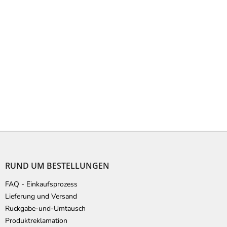
F
u
ß
RUND UM BESTELLUNGEN
z
e
FAQ - Einkaufsprozess
i
Lieferung und Versand
l
Ruckgabe-und-Umtausch
e
Produktreklamation