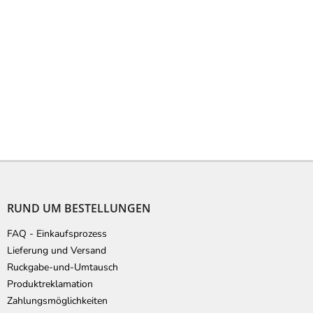
F
u
ß
RUND UM BESTELLUNGEN
z
e
FAQ - Einkaufsprozess
i
Lieferung und Versand
l
Ruckgabe-und-Umtausch
e
Produktreklamation
Zahlungsmöglichkeiten