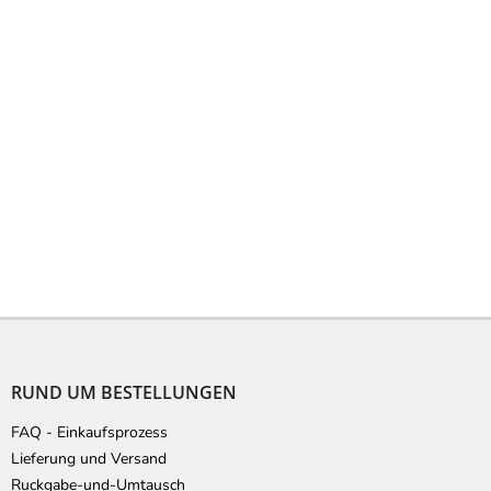
F
u
ß
RUND UM BESTELLUNGEN
z
e
FAQ - Einkaufsprozess
i
Lieferung und Versand
l
Ruckgabe-und-Umtausch