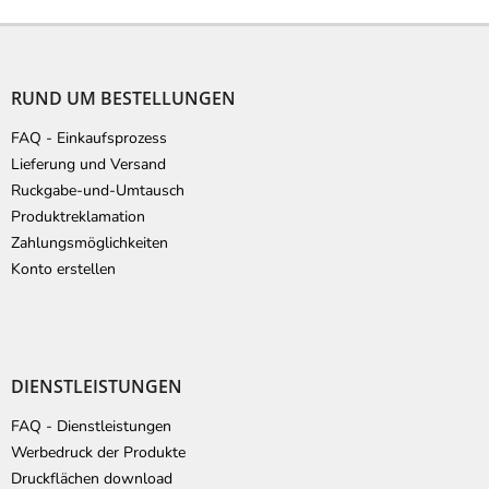
F
u
ß
RUND UM BESTELLUNGEN
z
e
FAQ - Einkaufsprozess
i
Lieferung und Versand
l
Ruckgabe-und-Umtausch
e
Produktreklamation
Zahlungsmöglichkeiten
Konto erstellen
DIENSTLEISTUNGEN
FAQ - Dienstleistungen
Werbedruck der Produkte
Druckflächen download