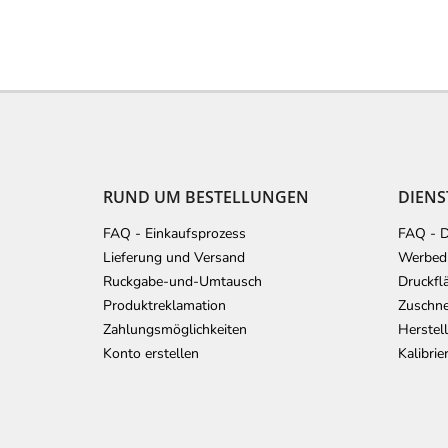
F
u
ß
z
e
RUND UM BESTELLUNGEN
DIENS
i
l
FAQ - Einkaufsprozess
FAQ - D
e
Lieferung und Versand
Werbedr
Ruckgabe-und-Umtausch
Druckfl
Produktreklamation
Zuschne
Zahlungsmöglichkeiten
Herstel
Konto erstellen
Kalibri