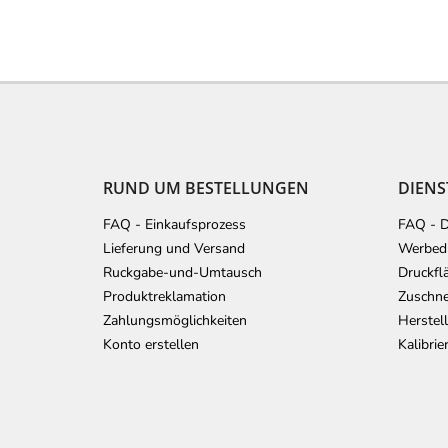
F
u
ß
z
e
RUND UM BESTELLUNGEN
DIENS
i
l
FAQ - Einkaufsprozess
FAQ - D
e
Lieferung und Versand
Werbedr
Ruckgabe-und-Umtausch
Druckfl
Produktreklamation
Zuschne
Zahlungsmöglichkeiten
Herstel
Konto erstellen
Kalibri