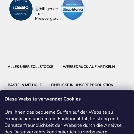
ALLES ÜBER ZOLLSTÖCKE
WERBEDRUCK AUF ARTIKELN
BASTELN MIT HOLZ
EINBLICKE IN UNSERE PRODUKTION
Diese Website verwendet Cookies
Um Ihnen das bequeme Surfen auf der Website zu
ermöglichen und um die Funktionalität, Leistung und
Benutzerfreundlichkeit der Website durch die Analyse
METRIE
BMI
FABER-CASTELL
des Datenverkehrs kontinuierlich zu verbessern.
FRIEDRICH RICHTER MESSWERKZEUGE