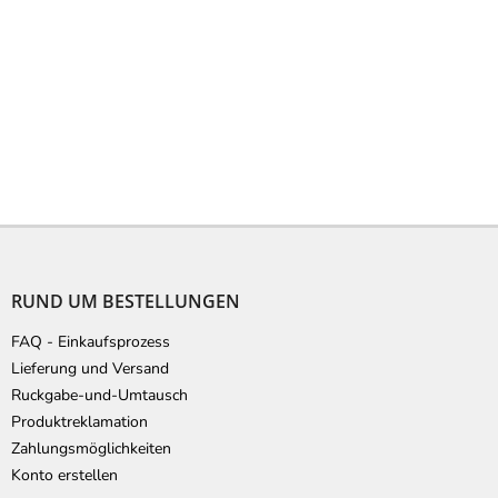
F
u
ß
RUND UM BESTELLUNGEN
z
e
FAQ - Einkaufsprozess
i
Lieferung und Versand
l
Ruckgabe-und-Umtausch
e
Produktreklamation
Zahlungsmöglichkeiten
Konto erstellen