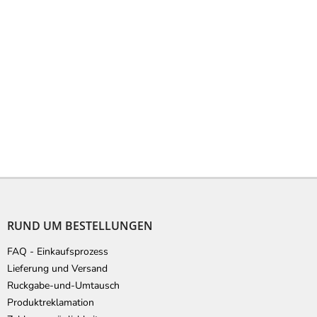
F
u
ß
RUND UM BESTELLUNGEN
z
e
FAQ - Einkaufsprozess
i
Lieferung und Versand
l
Ruckgabe-und-Umtausch
e
Produktreklamation