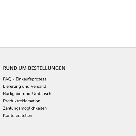
F
u
ß
RUND UM BESTELLUNGEN
z
e
FAQ - Einkaufsprozess
i
Lieferung und Versand
l
Ruckgabe-und-Umtausch
e
Produktreklamation
Zahlungsmöglichkeiten
Konto erstellen