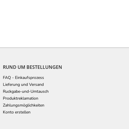
F
u
ß
RUND UM BESTELLUNGEN
z
e
FAQ - Einkaufsprozess
i
Lieferung und Versand
l
Ruckgabe-und-Umtausch
e
Produktreklamation
Zahlungsmöglichkeiten
Konto erstellen