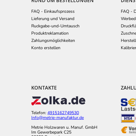
RUND UM BESTELLUNGEN
DIENS
i
l
FAQ - Einkaufsprozess
FAQ - D
e
Lieferung und Versand
Werbedr
Ruckgabe-und-Umtausch
Druckfl
Produktreklamation
Zuschne
Zahlungsmöglichkeiten
Herstel
Konto erstellen
Kalibri
KONTAKTE
ZAHL
Telefon:
4915162749530
Info@metrie-manufaktur.de
Metrie Holzwaren u. Manuf. GmbH
Im Gewerbepark C25