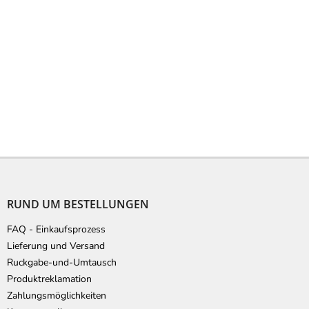
F
u
ß
RUND UM BESTELLUNGEN
z
e
FAQ - Einkaufsprozess
i
Lieferung und Versand
l
Ruckgabe-und-Umtausch
e
Produktreklamation
Zahlungsmöglichkeiten