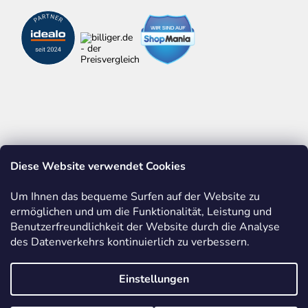
Diese Website verwendet Cookies
ALLES ÜBER ZOLLSTÖCKE
WERBEDRUCK AUF ARTIKELN
Um Ihnen das bequeme Surfen auf der Website zu
ermöglichen und um die Funktionalität, Leistung und
BASTELN MIT HOLZ
EINBLICKE IN UNSERE PRODUKTION
Benutzerfreundlichkeit der Website durch die Analyse
des Datenverkehrs kontinuierlich zu verbessern.
Einstellungen