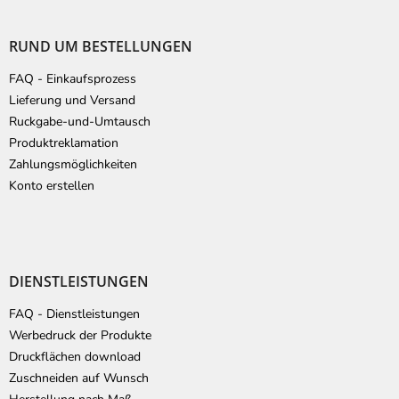
u
ß
RUND UM BESTELLUNGEN
z
e
FAQ - Einkaufsprozess
i
Lieferung und Versand
l
Ruckgabe-und-Umtausch
e
Produktreklamation
Zahlungsmöglichkeiten
Konto erstellen
DIENSTLEISTUNGEN
FAQ - Dienstleistungen
Werbedruck der Produkte
Druckflächen download
Zuschneiden auf Wunsch