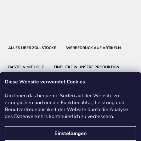
ALLES ÜBER ZOLLSTÖCKE
WERBEDRUCK AUF ARTIKELN
BASTELN MIT HOLZ
EINBLICKE IN UNSERE PRODUKTION
Diese Website verwendet Cookies
Um Ihnen das bequeme Surfen auf der Website zu
ermöglichen und um die Funktionalität, Leistung und
Benutzerfreundlichkeit der Website durch die Analyse
METRIE
BMI
FABER-CASTELL
des Datenverkehrs kontinuierlich zu verbessern.
FRIEDRICH RICHTER MESSWERKZEUGE
Einstellungen
Vom Vertrag zurücktreten