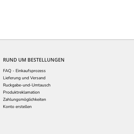
F
u
ß
RUND UM BESTELLUNGEN
z
e
FAQ - Einkaufsprozess
i
Lieferung und Versand
l
Ruckgabe-und-Umtausch
e
Produktreklamation
Zahlungsmöglichkeiten
Konto erstellen