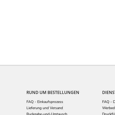
F
u
ß
z
e
RUND UM BESTELLUNGEN
DIENS
i
l
FAQ - Einkaufsprozess
FAQ - D
e
Lieferung und Versand
Werbedr
Ruckgabe-und-Umtausch
Druckfl