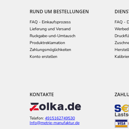
z
e
RUND UM BESTELLUNGEN
DIENS
i
l
FAQ - Einkaufsprozess
FAQ - D
e
Lieferung und Versand
Werbedr
Ruckgabe-und-Umtausch
Druckfl
Produktreklamation
Zuschne
Zahlungsmöglichkeiten
Herstel
Konto erstellen
Kalibri
KONTAKTE
ZAHL
Telefon:
4915162749530
Info@metrie-manufaktur.de