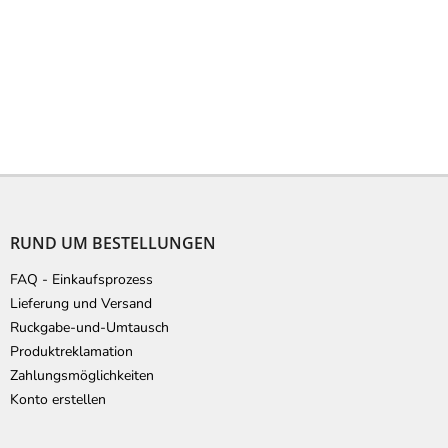
F
u
ß
RUND UM BESTELLUNGEN
z
e
FAQ - Einkaufsprozess
i
Lieferung und Versand
l
Ruckgabe-und-Umtausch
e
Produktreklamation
Zahlungsmöglichkeiten
Konto erstellen