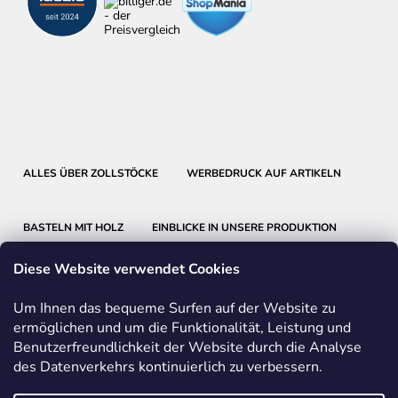
ALLES ÜBER ZOLLSTÖCKE
WERBEDRUCK AUF ARTIKELN
BASTELN MIT HOLZ
EINBLICKE IN UNSERE PRODUKTION
Diese Website verwendet Cookies
Um Ihnen das bequeme Surfen auf der Website zu
ermöglichen und um die Funktionalität, Leistung und
Benutzerfreundlichkeit der Website durch die Analyse
METRIE
BMI
FABER-CASTELL
des Datenverkehrs kontinuierlich zu verbessern.
FRIEDRICH RICHTER MESSWERKZEUGE