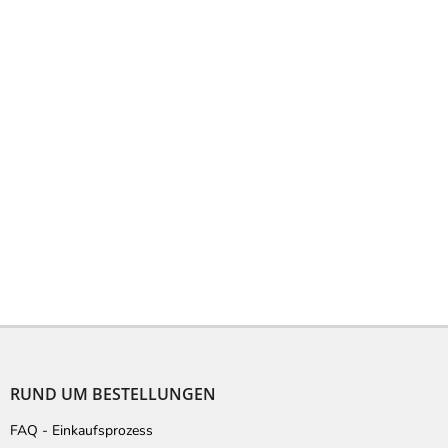
F
u
ß
RUND UM BESTELLUNGEN
z
e
FAQ - Einkaufsprozess
i