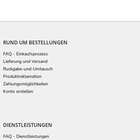
F
u
ß
RUND UM BESTELLUNGEN
z
e
FAQ - Einkaufsprozess
i
Lieferung und Versand
l
Ruckgabe-und-Umtausch
e
Produktreklamation
Zahlungsmöglichkeiten
Konto erstellen
DIENSTLEISTUNGEN
FAQ - Dienstleistungen