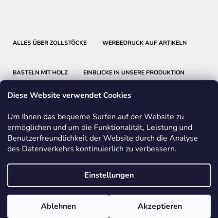
ALLES ÜBER ZOLLSTÖCKE
WERBEDRUCK AUF ARTIKELN
BASTELN MIT HOLZ
EINBLICKE IN UNSERE PRODUKTION
Diese Website verwendet Cookies
Um Ihnen das bequeme Surfen auf der Website zu
ermöglichen und um die Funktionalität, Leistung und
Benutzerfreundlichkeit der Website durch die Analyse
METRIE
BMI
FABER-CASTELL
des Datenverkehrs kontinuierlich zu verbessern.
FRIEDRICH RICHTER MESSWERKZEUGE
Einstellungen
Vom Vertrag zurücktreten
Ablehnen
Akzeptieren