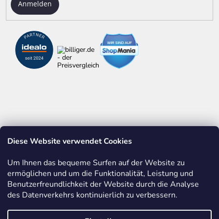
Anmelden
Diese Website verwendet Cookies
ALLES ÜBER ZOLLSTÖCKE
WERBEDRUCK AUF ARTIKELN
Um Ihnen das bequeme Surfen auf der Website zu
ermöglichen und um die Funktionalität, Leistung und
BASTELN MIT HOLZ
EINBLICKE IN UNSERE PRODUKTION
Benutzerfreundlichkeit der Website durch die Analyse
des Datenverkehrs kontinuierlich zu verbessern.