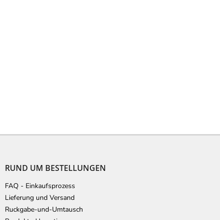
F
u
ß
RUND UM BESTELLUNGEN
z
e
FAQ - Einkaufsprozess
i
Lieferung und Versand
l
Ruckgabe-und-Umtausch
e