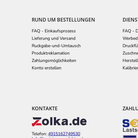
ß
z
e
RUND UM BESTELLUNGEN
DIENS
i
l
FAQ - Einkaufsprozess
FAQ - D
e
Lieferung und Versand
Werbedr
Ruckgabe-und-Umtausch
Druckfl
Produktreklamation
Zuschne
Zahlungsmöglichkeiten
Herstel
Konto erstellen
Kalibri
KONTAKTE
ZAHL
Telefon:
4915162749530