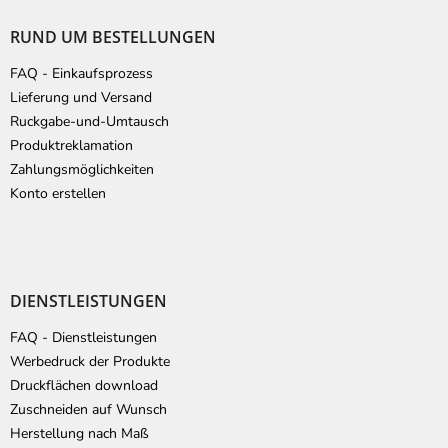
u
ß
RUND UM BESTELLUNGEN
z
e
FAQ - Einkaufsprozess
i
Lieferung und Versand
l
Ruckgabe-und-Umtausch
e
Produktreklamation
Zahlungsmöglichkeiten
Konto erstellen
DIENSTLEISTUNGEN
FAQ - Dienstleistungen
Werbedruck der Produkte
Druckflächen download
Zuschneiden auf Wunsch
Herstellung nach Maß