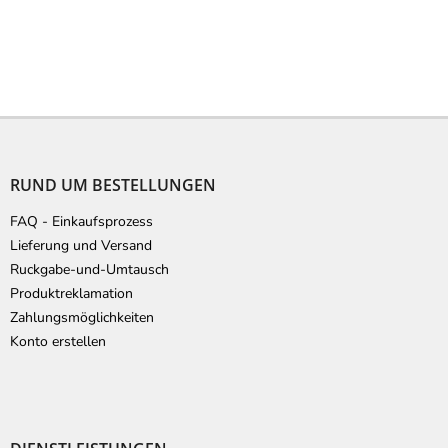
F
u
ß
RUND UM BESTELLUNGEN
z
e
FAQ - Einkaufsprozess
i
Lieferung und Versand
l
Ruckgabe-und-Umtausch
e
Produktreklamation
Zahlungsmöglichkeiten
Konto erstellen