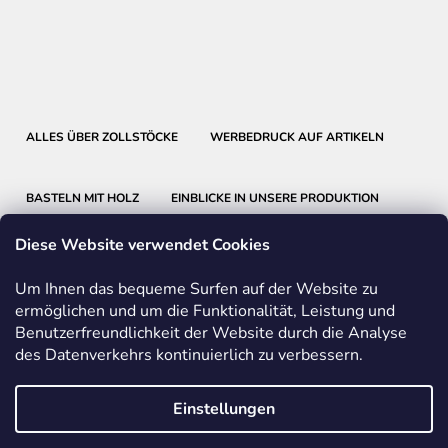
ALLES ÜBER ZOLLSTÖCKE
WERBEDRUCK AUF ARTIKELN
BASTELN MIT HOLZ
EINBLICKE IN UNSERE PRODUKTION
Diese Website verwendet Cookies
Um Ihnen das bequeme Surfen auf der Website zu
ermöglichen und um die Funktionalität, Leistung und
Benutzerfreundlichkeit der Website durch die Analyse
METRIE
BMI
FABER-CASTELL
des Datenverkehrs kontinuierlich zu verbessern.
FRIEDRICH RICHTER MESSWERKZEUGE
Einstellungen
Vom Vertrag zurücktreten