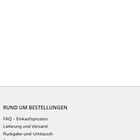
F
u
ß
RUND UM BESTELLUNGEN
z
e
FAQ - Einkaufsprozess
i
Lieferung und Versand
l
Ruckgabe-und-Umtausch
e