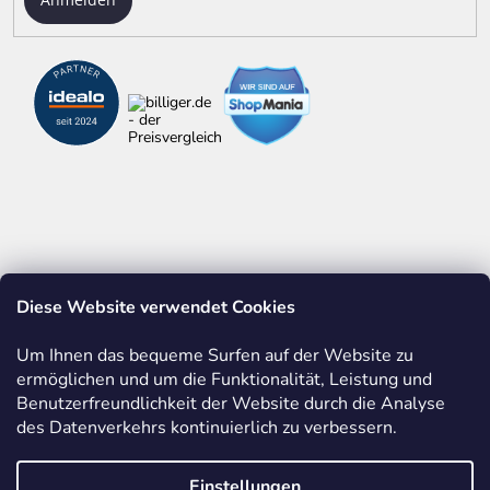
Diese Website verwendet Cookies
ALLES ÜBER ZOLLSTÖCKE
WERBEDRUCK AUF ARTIKELN
Um Ihnen das bequeme Surfen auf der Website zu
ermöglichen und um die Funktionalität, Leistung und
BASTELN MIT HOLZ
EINBLICKE IN UNSERE PRODUKTION
Benutzerfreundlichkeit der Website durch die Analyse
des Datenverkehrs kontinuierlich zu verbessern.
Einstellungen