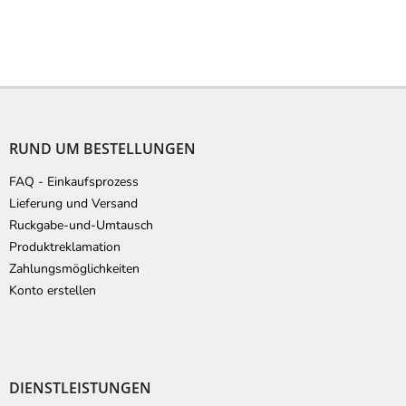
F
u
ß
RUND UM BESTELLUNGEN
z
e
FAQ - Einkaufsprozess
i
Lieferung und Versand
l
Ruckgabe-und-Umtausch
e
Produktreklamation
Zahlungsmöglichkeiten
Konto erstellen
DIENSTLEISTUNGEN