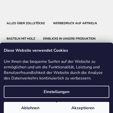
ALLES ÜBER ZOLLSTÖCKE
WERBEDRUCK AUF ARTIKELN
BASTELN MIT HOLZ
EINBLICKE IN UNSERE PRODUKTION
Diese Website verwendet Cookies
Um Ihnen das bequeme Surfen auf der Website zu
ermöglichen und um die Funktionalität, Leistung und
Benutzerfreundlichkeit der Website durch die Analyse
METRIE
BMI
FABER-CASTELL
des Datenverkehrs kontinuierlich zu verbessern.
FRIEDRICH RICHTER MESSWERKZEUGE
Einstellungen
Vom Vertrag zurücktreten
Ablehnen
Akzeptieren