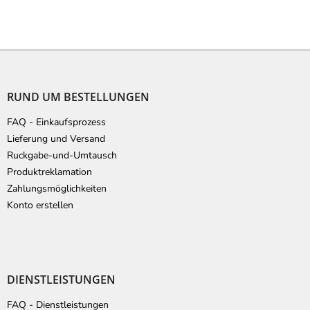
F
u
ß
RUND UM BESTELLUNGEN
z
e
FAQ - Einkaufsprozess
i
Lieferung und Versand
l
Ruckgabe-und-Umtausch
e
Produktreklamation
Zahlungsmöglichkeiten
Konto erstellen
DIENSTLEISTUNGEN
FAQ - Dienstleistungen