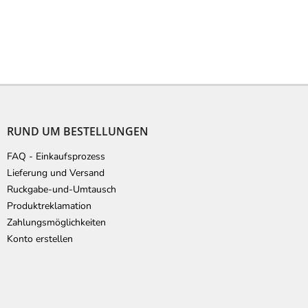
F
u
ß
RUND UM BESTELLUNGEN
z
e
FAQ - Einkaufsprozess
i
Lieferung und Versand
l
Ruckgabe-und-Umtausch
e
Produktreklamation
Zahlungsmöglichkeiten
Konto erstellen