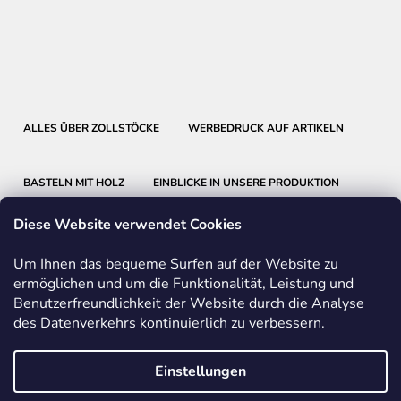
ALLES ÜBER ZOLLSTÖCKE
WERBEDRUCK AUF ARTIKELN
BASTELN MIT HOLZ
EINBLICKE IN UNSERE PRODUKTION
Diese Website verwendet Cookies
Um Ihnen das bequeme Surfen auf der Website zu
ermöglichen und um die Funktionalität, Leistung und
Benutzerfreundlichkeit der Website durch die Analyse
METRIE
BMI
FABER-CASTELL
des Datenverkehrs kontinuierlich zu verbessern.
FRIEDRICH RICHTER MESSWERKZEUGE
Einstellungen
Vom Vertrag zurücktreten