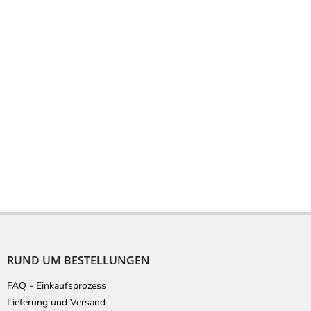
F
u
ß
RUND UM BESTELLUNGEN
z
e
FAQ - Einkaufsprozess
i
Lieferung und Versand