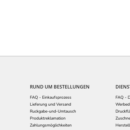
F
u
ß
z
e
RUND UM BESTELLUNGEN
DIENS
i
l
FAQ - Einkaufsprozess
FAQ - D
e
Lieferung und Versand
Werbedr
Ruckgabe-und-Umtausch
Druckfl
Produktreklamation
Zuschne
Zahlungsmöglichkeiten
Herstel