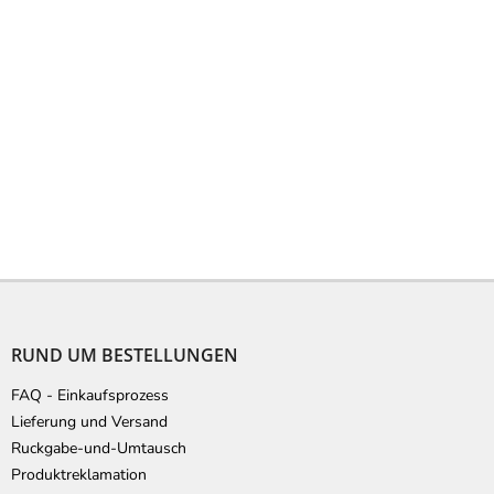
F
u
ß
RUND UM BESTELLUNGEN
z
e
FAQ - Einkaufsprozess
i
Lieferung und Versand
l
Ruckgabe-und-Umtausch
e
Produktreklamation