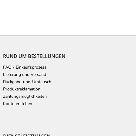
F
u
ß
RUND UM BESTELLUNGEN
z
e
FAQ - Einkaufsprozess
i
Lieferung und Versand
l
Ruckgabe-und-Umtausch
e
Produktreklamation
Zahlungsmöglichkeiten
Konto erstellen