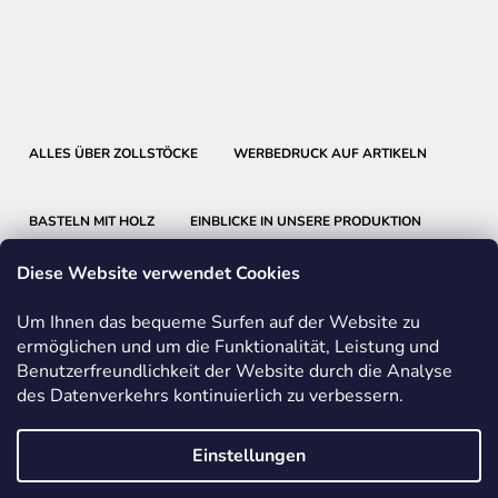
ALLES ÜBER ZOLLSTÖCKE
WERBEDRUCK AUF ARTIKELN
BASTELN MIT HOLZ
EINBLICKE IN UNSERE PRODUKTION
Diese Website verwendet Cookies
Um Ihnen das bequeme Surfen auf der Website zu
ermöglichen und um die Funktionalität, Leistung und
Benutzerfreundlichkeit der Website durch die Analyse
METRIE
BMI
FABER-CASTELL
des Datenverkehrs kontinuierlich zu verbessern.
FRIEDRICH RICHTER MESSWERKZEUGE
Einstellungen
Vom Vertrag zurücktreten