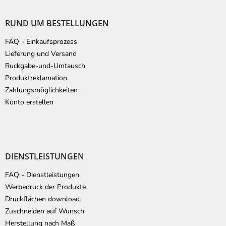
u
ß
RUND UM BESTELLUNGEN
z
e
FAQ - Einkaufsprozess
i
Lieferung und Versand
l
Ruckgabe-und-Umtausch
e
Produktreklamation
Zahlungsmöglichkeiten
Konto erstellen
DIENSTLEISTUNGEN
FAQ - Dienstleistungen
Werbedruck der Produkte
Druckflächen download
Zuschneiden auf Wunsch
Herstellung nach Maß