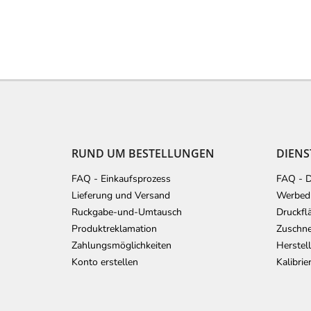
F
u
ß
z
e
RUND UM BESTELLUNGEN
DIENS
i
l
FAQ - Einkaufsprozess
FAQ - D
e
Lieferung und Versand
Werbedr
Ruckgabe-und-Umtausch
Druckfl
Produktreklamation
Zuschne
Zahlungsmöglichkeiten
Herstel
Konto erstellen
Kalibri