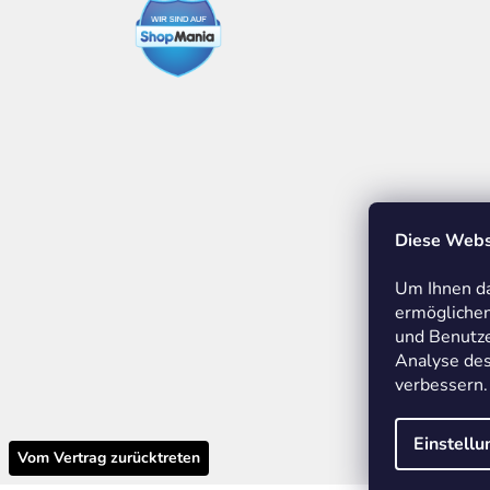
Diese Webs
Um Ihnen da
ermöglichen
und Benutze
Analyse des
M
verbessern.
Einstell
Vom Vertrag zurücktreten