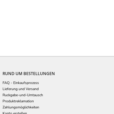
F
u
ß
RUND UM BESTELLUNGEN
z
e
FAQ - Einkaufsprozess
i
Lieferung und Versand
l
Ruckgabe-und-Umtausch
e
Produktreklamation
Zahlungsmöglichkeiten
Konto erstellen